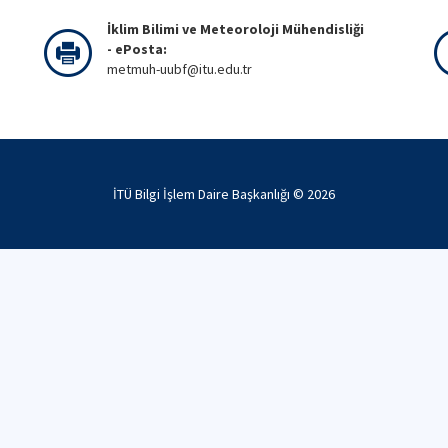
İklim Bilimi ve Meteoroloji Mühendisliği
- ePosta:
metmuh-uubf@itu.edu.tr
İTÜ Bilgi İşlem Daire Başkanlığı ©
2026